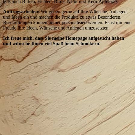
teils auch Birken, Fichten, Birne, Natur und Kern-Apfelholz
Auftragsarbeiten:
Wir gehen gerne auf Ihre Wünsche, Anliegen
und Ideen ein und machen die Produkte zu etwas Besonderen.
Beschriftungen können immer personalisiert werden. Es ist mir eine
Freude Ihre Ideen, Wünsche und Anliegen umzusetzten.
Ich freue mich, dass Sie meine Homepage aufgesucht haben
und wünsche Ihnen viel Spaß beim Schmökern!