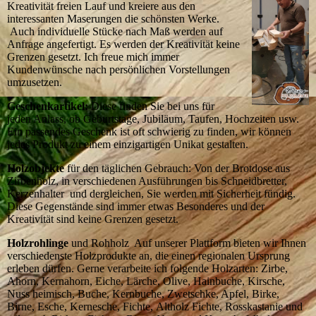
Kreativität freien Lauf und kreiere aus den
interessanten Maserungen die schönsten Werke.
Auch individuelle Stücke nach Maß werden auf
Anfrage angefertigt. Es werden der Kreativität keine
Grenzen gesetzt. Ich freue mich immer
Kundenwünsche nach persönlichen Vorstellungen
umzusetzen.
Geschenkartikel:
Diese finden Sie bei uns für
jeden Anlass, ob Geburtstage, Jubiläum, Taufen, Hochzeiten usw.
Ein passendes Geschenk ist oft schwierig zu finden, wir können
jedes Produkt zu einem einzigartigen Unikat gestalten.
Holzobjekte
für den täglichen Gebrauch: Von der Brotdose aus
Zirbenholz, in verschiedenen Ausführungen bis Schneidbretter,
Kerzenhalter und dergleichen, Sie werden mit Sicherheit fündig.
Diese Gegenstände sind immer etwas Besonderes und der
Kreativität sind keine Grenzen gesetzt.
Holzrohlinge
und Rohholz Auf unserer Plattform bieten wir Ihnen
verschiedenste Holzprodukte an, die einen regionalen Ursprung
erleben dürfen. Gerne verarbeite ich folgende Holzarten: Zirbe,
Ahorn, Kernahorn, Eiche, Lärche, Olive, Hainbuche, Kirsche,
Nuss heimisch, Buche, Kernbuche, Zwetschke, Apfel, Birke,
Birne, Esche, Kernesche, Fichte, Altholz Fichte, Rosskastanie und